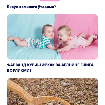
Вирус ҳомилага ўтадими?
ФАРЗАНД КЎРИШ ЭРКАК ВА АЁЛНИНГ ЁШИГА
БОҒЛИҚМИ?