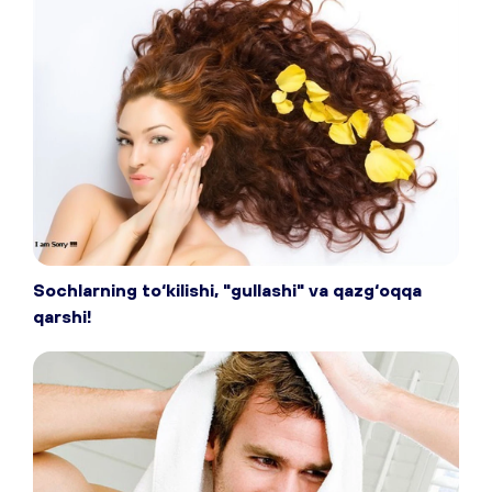
Sochlarning to‘kilishi, "gullashi" va qazg‘oqqa
qarshi!