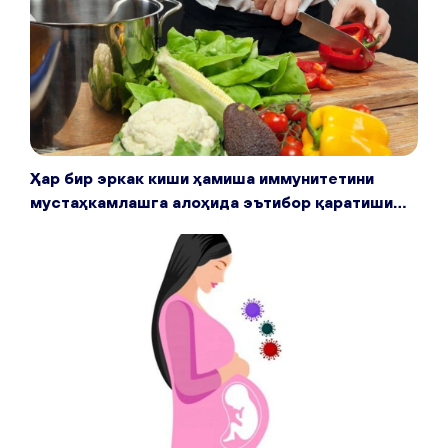
Ҳар бир эркак киши ҳамиша иммунитетини
мустаҳкамлашга алоҳида эътибор қаратиши
лозим. Бунинг учун профилактика чора-
тадбирларидан бохабар бўлгани маъқул.
Қуйида шу ҳақда маълумот берамиз.