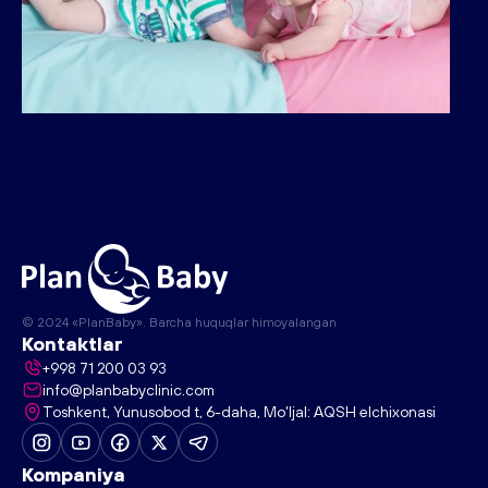
© 2024 «PlanBaby». Barcha huquqlar himoyalangan
Kontaktlar
+998 71 200 03 93
info@planbabyclinic.com
Toshkent, Yunusobod t, 6-daha, Mo'ljal: AQSH elchixonasi
Kompaniya