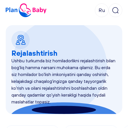
Ru
Rejalashtirish
Ushbu turkumda biz homiladorlikni rejalashtirish bilan 
bog'liq hamma narsani muhokama qilamiz. Bu erda 
siz homilador bo'lish imkoniyatini qanday oshirish, 
kelajakdagi chaqalog'ingizga qanday tayyorgarlik 
ko'rish va oilani rejalashtirishni boshlashdan oldin 
qanday qadamlar qo'yish kerakligi haqida foydali 
maslahatlar topasiz.