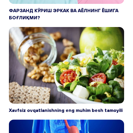
ФАРЗАНД КЎРИШ ЭРКАК ВА АЁЛНИНГ ЁШИГА
БОҒЛИҚМИ?
Xavfsiz ovqatlanishning eng muhim besh tamoyili