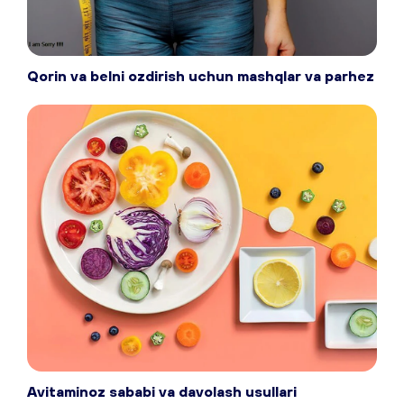
Qorin va belni ozdirish uchun mashqlar va parhez
Avitaminoz sababi va davolash usullari