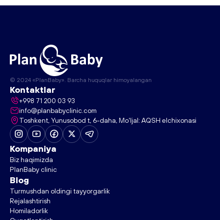
© 2024 «PlanBaby». Barcha huquqlar himoyalangan
Kontaktlar
+998 71 200 03 93
info@planbabyclinic.com
Toshkent, Yunusobod t, 6-daha, Mo'ljal: AQSH elchixonasi
Kompaniya
Biz haqimizda
PlanBaby clinic
Blog
Turmushdan oldingi tayyorgarlik
Rejalashtirish
Homiladorlik