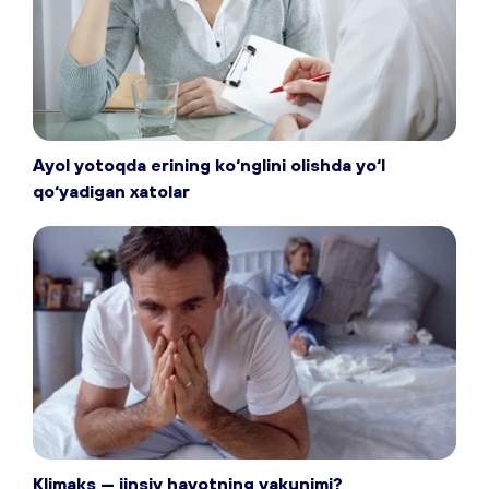
Ayol yotoqda erining ko‘nglini olishda yo‘l
qo‘yadigan xatolar
Klimaks — jinsiy hayotning yakunimi?