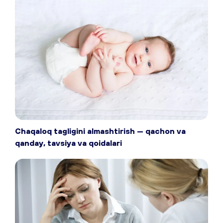
Chaqaloq tagligini almashtirish — qachon va
qanday, tavsiya va qoidalari