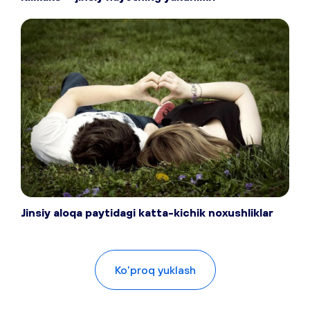
Jinsiy aloqa paytidagi katta-kichik noxushliklar
Ko'proq yuklash