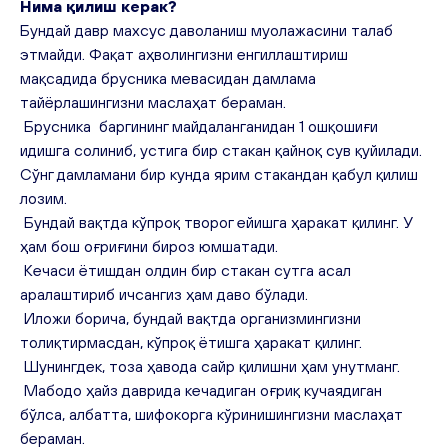
Нима қилиш керак?
Бундай давр махсус даволаниш муолажасини талаб 
этмайди. Фақат аҳволингизни енгиллаштириш 
мақсадида брусника мевасидан дамлама 
тайёрлашингизни маслаҳат бераман. 
 Брусника  баргининг майдаланганидан 1 ошқошиғи 
идишга солиниб, устига бир стакан қайноқ сув қуйилади. 
Сўнг дамламани бир кунда ярим стакандан қабул қилиш 
лозим. 
 Бундай вақтда кўпроқ творог ейишга ҳаракат қилинг. У 
ҳам бош оғриғини бироз юмшатади. 
 Кечаси ётишдан олдин бир стакан сутга асал 
аралаштириб ичсангиз ҳам даво бўлади. 
 Иложи борича, бундай вақтда организмингизни 
толиқтирмасдан, кўпроқ ётишга ҳаракат қилинг. 
 Шунингдек, тоза ҳавода сайр қилишни ҳам унутманг. 
 Мабодо ҳайз даврида кечадиган оғриқ кучаядиган 
бўлса, албатта, шифокорга кўринишингизни маслаҳат 
бераман.