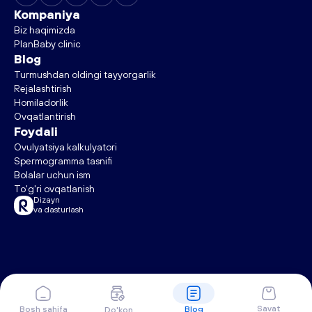
Kompaniya
Biz haqimizda
PlanBaby clinic
Blog
Turmushdan oldingi tayyorgarlik
Rejalashtirish
Homiladorlik
Ovqatlantirish
Foydali
Ovulyatsiya kalkulyatori
Spermogramma tasnifi
Bolalar uchun ism
RedMedia
To'g'ri ovqatlanish
Dizayn

va dasturlash
Savat
Bosh sahifa
Blog
Do'kon