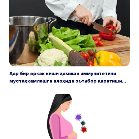
Ҳар бир эркак киши ҳамиша иммунитетини
мустаҳкамлашга алоҳида эътибор қаратиши
лозим. Бунинг учун профилактика чора-
тадбирларидан бохабар бўлгани маъқул.
Қуйида шу ҳақда маълумот берамиз.