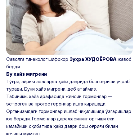
Саволга гинеколог шифокор 
Зуҳра ХУДОЁРОВА
 жавоб 
берди:
Бу ҳайз мигрени
Тўғри, айрим аёлларда ҳайз даврида бош оғриши учраб 
туради. Буни ҳайз мигрени, деб атаймиз. 
Табиийки, ҳайз арафасида жинсий гормонлар — 
эстроген ва прогестеронлар ишга киришади. 
Организмдаги гормонлар ишлаб чиқилишида ўзгаришлар 
юз беради. Гормонлар даражасининг ортиши ёки 
камайиши оқибатида ҳайз даври бош оғриғи билан 
кечиши мумкин.