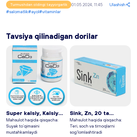
01.05.2024, 11:45
Ulashish
Turmushdan oldingi tayyorgarlik
#salomatlik
#ayol
#vitaminlar
Tavsiya qilinadigan dorilar
Super kalsiy, Kalsiy
Sink, Zn, 20 ta
D3, CaD3, 50 tabletka
tabletka - Plan baby
Mahsulot haqida qisqacha:
Mahsulot haqida qisqacha:
Suyak to`qimasini
Teri, soch va tirnoqlarni
- Plan baby
mustahkamlaydi
sog`lomlashtiradi