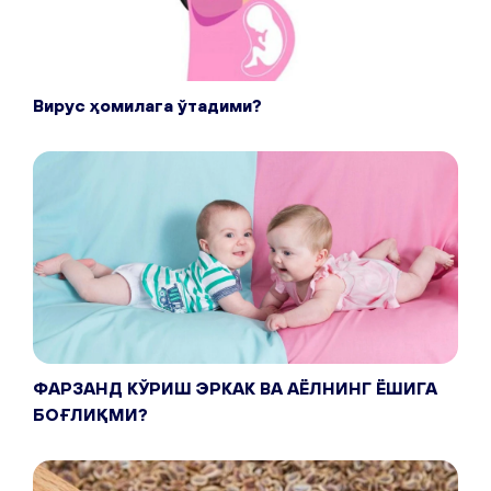
Вирус ҳомилага ўтадими?
ФАРЗАНД КЎРИШ ЭРКАК ВА АЁЛНИНГ ЁШИГА
БОҒЛИҚМИ?