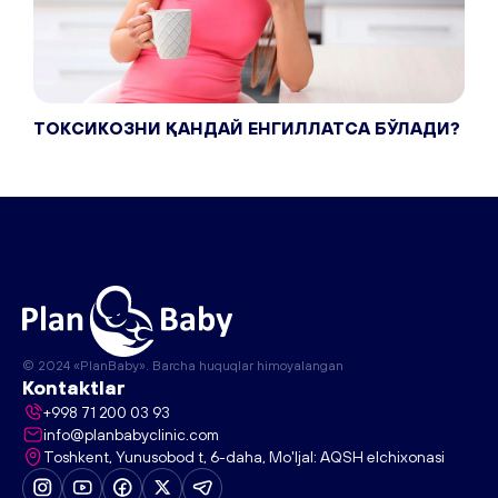
ТОКСИКОЗНИ ҚАНДАЙ ЕНГИЛЛАТСА БЎЛАДИ?
© 2024 «PlanBaby». Barcha huquqlar himoyalangan
Kontaktlar
+998 71 200 03 93
info@planbabyclinic.com
Toshkent, Yunusobod t, 6-daha, Mo'ljal: AQSH elchixonasi