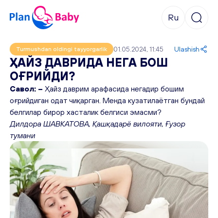
Ru
01.05.2024, 11:45
Ulashish
Turmushdan oldingi tayyorgarlik
ҲАЙЗ ДАВРИДА НЕГА БОШ
ОҒРИЙДИ?
Савол: –
Ҳайз даврим арафасида негадир бошим
оғрийдиган одат чиқарган. Менда кузатилаётган бундай
белгилар бирор хасталик белгиси эмасми?
Дилдора ШАВКАТОВА, Қашқадарё вилояти, Ғузор
тумани