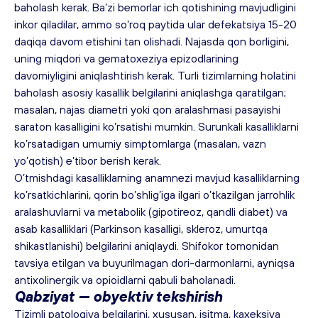
baholash kerak. Ba’zi bemorlar ich qotishining mavjudligini 
inkor qiladilar, ammo so’roq paytida ular defekatsiya 15-20 
daqiqa davom etishini tan olishadi. Najasda qon borligini, 
uning miqdori va gematoxeziya epizodlarining 
davomiyligini aniqlashtirish kerak. Turli tizimlarning holatini 
baholash asosiy kasallik belgilarini aniqlashga qaratilgan; 
masalan, najas diametri yoki qon aralashmasi pasayishi 
saraton kasalligini ko’rsatishi mumkin. Surunkali kasalliklarni 
ko’rsatadigan umumiy simptomlarga (masalan, vazn 
yo’qotish) e’tibor berish kerak.
O’tmishdagi kasalliklarning anamnezi mavjud kasalliklarning 
ko’rsatkichlarini, qorin bo’shlig’iga ilgari o’tkazilgan jarrohlik 
aralashuvlarni va metabolik (gipotireoz, 
qandli diabet
) va 
asab kasalliklari (
Parkinson
 kasalligi, 
skleroz
, 
umurtqa
shikastlanishi) belgilarini aniqlaydi. Shifokor tomonidan 
tavsiya etilgan va buyurilmagan dori-darmonlarni, ayniqsa 
antixolinergik va opioidlarni qabuli baholanadi.
Qabziyat — obyektiv tekshirish
Tizimli patologiya belgilarini, xususan, isitma, kaxeksiya 