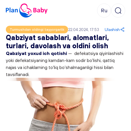
Ru
22.04.2024, 17:53
Ulashish
Turmushdan oldingi tayyorgarlik
Qabziyat sabablari, alomatlari,
turlari, davolash va oldini olish
Qabziyat yoxud ich qotishi
— defekatsiya qiyinlashishi
yoki defekatsiyaning kamdan-kam sodir bo’lishi, qattiq
najas va ichaklarning to’liq bo’shalmaganligi hissi bilan
tavsiflanadi.