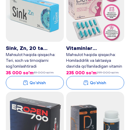
Sink, Zn, 20 ta
Vitaminlar
tabletka - Plan baby
homiladorlar uchun
Mahsulot haqida qisqacha:
Mahsulot haqida qisqacha:
Teri, soch va tirnoqlarni
Homiladdrlik va laktasiya
Eletal, 90 ta kapsula -
sog`lomlashtiradi
davrida qo'llaniladigan vitamin
Plan baby
Immun tizimni mustahkamlaydi
Minerallar va mikroelementlar
35 000 so'm
235 000 so'm
49 000 so'm
299 000 so'm
Miya faoliyatini yaxshilaydi
kompleksidan iborat
Qo‘shish
Qo‘shish
Testosteron sintezini
Vitaminlar va minerallar
kuchaytiradi
homilani to'g'ri rivojlanish va
o'sishi uchun yordam beradi