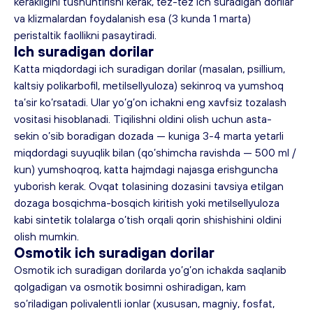
kerakligini tushuntirishi kerak, tez-tez ich suradigan dorilar 
va klizmalardan foydalanish esa (3 kunda 1 marta) 
peristaltik faollikni pasaytiradi.
Ich suradigan dorilar
Katta miqdordagi ich suradigan dorilar (masalan, psillium, 
kaltsiy polikarbofil, metilsellyuloza) sekinroq va yumshoq 
ta’sir ko’rsatadi. Ular yo’g’on ichakni eng xavfsiz tozalash 
vositasi hisoblanadi. Tiqilishni oldini olish uchun asta-
sekin o’sib boradigan dozada — kuniga 3-4 marta yetarli 
miqdordagi suyuqlik bilan (qo’shimcha ravishda — 500 ml / 
kun) yumshoqroq, katta hajmdagi najasga erishguncha 
yuborish kerak. Ovqat tolasining dozasini tavsiya etilgan 
dozaga bosqichma-bosqich kiritish yoki metilsellyuloza 
kabi sintetik tolalarga o’tish orqali qorin shishishini oldini 
olish mumkin.
Osmotik ich suradigan dorilar
Osmotik ich suradigan dorilarda yo’g’on ichakda saqlanib 
qolgadigan va osmotik bosimni oshiradigan, kam 
so’riladigan polivalentli ionlar (xususan, magniy, fosfat, 