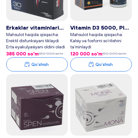
Erkaklar vitaminlari
Vitamin D3 5000, Plan
Eropen 700, 30
baby, 90 tabletka
Mahsulot haqida qisqacha:
Mahsulot haqida qisqacha:
Erektil disfunksiyani tiklaydi
Kalsiy va fosforni so`rilishini
kapsula Plan baby
Erta eyakulyasiyani oldini oladi
ta`minlaydi
Erkaklar potensiyasini oshiradi
Bolalarda Raxit kasalligini oldini
385 000 so'm
120 000 so'm
650 000 so'm
150 000 so'm
oladi
Qo‘shish
Qo‘shish
Metobolizmni tezlashtiradi
Immunitetni
mustahkamlab,organizm
chidamliligini oshiradi
Reproduktiv salomatlikni
mustahkamlaydi
Endokrin tizimi faoliyatini
tartibga soladi