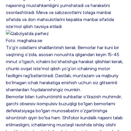
najasning mustahkamligini yumshatadi va harakatini 
osonlashtiradi. Meva va sabzavotlarni tolaga manbai 
sifatida va don mahsulotlarini kepakka manbai sifatida 
iste’mol qilish tavsiya etiladi.
Foto: maghalsa.se
To’g’ri odatlarni shakllantirish kerak. Bemorlar har kuni bir 
vaqtning o’zida, asosan nonushta qilgandan keyin 15-45 
minut o’tgach, ichakni bo’shatishga harakat qilishlari kerak, 
chunki ovqat iste’mol qilish yo’g’on ichakning motor 
faolligini rag’batlantiradi. Dastlab, muntazam va majburiy 
bo’lmagan ichak harakatiga erishish uchun siz glitserinli 
shamlardan foydalanishingiz mumkin.
Bemorlar bilan tushuntirishli suhbatlar o’tkazish muhimdir, 
garchi obsesiv-kompulsiv buzuqligi bo’lgan bemorlarni 
defekatsiyaga bo’lgan munosabatini o’zgartirishga 
ishontirish qiyin bo’lsa ham. Shifokor kundalik najasni talab 
etilmasligini, ichaklarning mustaqil ravishda ishlay olishi 