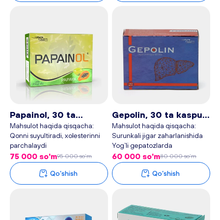
Sedativ ta'sirga ega;
Ruxiy qo'zg'alish tuyg'ularini
pasaytiradi;
Yurak mushaklari faoliyatiga
ijobiy ta'sir ko'rsatadi;
Qon tomirlarini kengaytirish
xususiyatiga ega;
Gipotenziv xususiyatiga ega.
Papainol, 30 ta
Gepolin, 30 ta kaspula
kapsula - Plan baby
- Plan baby
Mahsulot haqida qisqacha:
Mahsulot haqida qisqacha:
Qonni suyultiradi, xolesterinni
Surunkali jigar zaharlanishida
parchalaydi
Yog`li gepatozlarda
Osteoxondroz va umurtqa
O`t yo`llari dimlanishida, xolisistit
75 000 so'm
60 000 so'm
95 000 so'm
80 000 so'm
churralarida qo`llaniladi
va xolangitda
Qo‘shish
Qo‘shish
Artroz va Artritlarda
yallig`lanishni kamartiradi