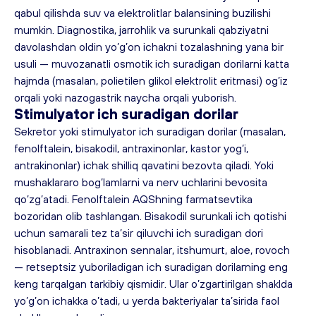
qabul qilishda suv va elektrolitlar balansining buzilishi 
mumkin. Diagnostika, jarrohlik va surunkali qabziyatni 
davolashdan oldin yo’g’on ichakni tozalashning yana bir 
usuli — muvozanatli osmotik ich suradigan dorilarni katta 
hajmda (masalan, polietilen glikol elektrolit eritmasi) og’iz 
orqali yoki nazogastrik naycha orqali yuborish.
Stimulyator ich suradigan dorilar
Sekretor yoki stimulyator ich suradigan dorilar (masalan, 
fenolftalein, bisakodil, antraxinonlar, kastor yog’i, 
antrakinonlar) ichak shilliq qavatini bezovta qiladi. Yoki 
mushaklararo bog’lamlarni va nerv uchlarini bevosita 
qo’zg’atadi. Fenolftalein AQShning farmatsevtika 
bozoridan olib tashlangan. Bisakodil surunkali ich qotishi 
uchun samarali tez ta’sir qiluvchi ich suradigan dori 
hisoblanadi. Antraxinon sennalar, itshumurt, aloe, rovoch 
— retseptsiz yuboriladigan ich suradigan dorilarning eng 
keng tarqalgan tarkibiy qismidir. Ular o’zgartirilgan shaklda 
yo’g’on ichakka o’tadi, u yerda bakteriyalar ta’sirida faol 