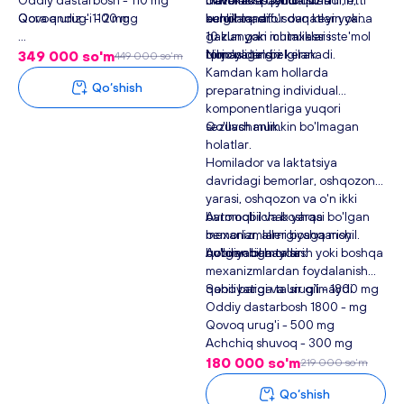
Qora andiz - 110 mg
Qovoq urug'i - 20 mg
belgilanadi.
kunlik tanaffusdan keyin yana
achchiq, sho'r ovqatlar yoki
10 kun yoki mutaxassis
gazlangan ichimliklar iste'mol
tomonidan belgilanadi.
qilmasligingiz kerak.
Nojo'ya ta'siri:
349 000 so'm
449 000 so'm
Kamdan kam hollarda
Qo‘shish
preparatning individual
komponentlariga yuqori
sezuvchanlik.
Qo'llash mumkin bo'lmagan
holatlar.
Homilador va laktatsiya
davridagi bemorlar, oshqozon
yarasi, oshqozon va o'n ikki
barmoqli ichak yarasi bo'lgan
Avtomobil va boshqa
bemorlar, allergiyaga moyil
mexanizmlarni boshqarish
bo'lgan bemorlar.
qobiliyatiga ta'siri:
Avtomobil haydash yoki boshqa
mexanizmlardan foydalanish
qobiliyatiga ta'sir qilmaydi.
Sano bargi va urug'i - 1800 mg
Oddiy dastarbosh 1800 - mg
Qovoq urug'i - 500 mg
Achchiq shuvoq - 300 mg
Qora andiz - 1800 mg
180 000 so'm
219 000 so'm
Qo‘shish