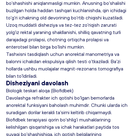
bo’shashishi aniqlanmasligi mumkin. Anusning bo’shalishi 
buzilgan holda haddan tashqari kuchlanishda, qin ichidagi 
to’g’ri ichakning old devorining bo’rtib chiqishi kuzatiladi. 
Uzoq muddatli disheziya va tez-tez zo’riqish zarurati 
yolg’iz rektal yaraning shakllanishi, shilliq qavatning turli 
darajadagi prolapsi, chotning ortiqcha prolapsi va 
enterotsel bilan birga bo’lishi mumkin.
Tashxisni tasdiqlash uchun anorektal manometriya va 
balonni ichakdan ekspulsiya qilish testi o’tkaziladi. Ba’zi 
hollarda ushbu muolajalar magnit-rezonans tomografiya 
bilan to’ldiriladi.
Disheziyani davolash
Biologik teskari aloqa (Biofidbek)
Davolashga refrakter ich qotishi bo’lgan bemorlarda 
anorektal funksiyani baholash muhimdir. Chunki ularda ich 
suradigan dorilar kerakli ta’sirni keltirib chiqarmaydi. 
Biofidbek terapiyasi qorin bo’shlig’i mushaklarining 
kelishilgan qisqarishiga va ichak harakatlari paytida tos 
suyagi bo’shashishiga, ich qotish belgilarining 