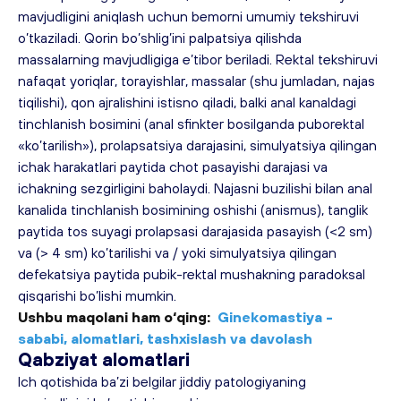
mavjudligini aniqlash uchun bemorni umumiy tekshiruvi 
o’tkaziladi. Qorin bo’shlig’ini palpatsiya qilishda 
massalarning mavjudligiga e’tibor beriladi. Rektal tekshiruvi 
nafaqat yoriqlar, torayishlar, massalar (shu jumladan, najas 
tiqilishi), qon ajralishini istisno qiladi, balki anal kanaldagi 
tinchlanish bosimini (anal sfinkter bosilganda puborektal 
«ko’tarilish»), prolapsatsiya darajasini, simulyatsiya qilingan 
ichak harakatlari paytida chot pasayishi darajasi va 
ichakning sezgirligini baholaydi. Najasni buzilishi bilan anal 
kanalida tinchlanish bosimining oshishi (anismus), tanglik 
paytida tos suyagi prolapsasi darajasida pasayish (<2 sm) 
va (> 4 sm) ko’tarilishi va / yoki simulyatsiya qilingan 
defekatsiya paytida pubik-rektal mushakning paradoksal 
qisqarishi bo’lishi mumkin.
Ushbu maqolani ham o‘qing:
Ginekomastiya - 
sababi, alomatlari, tashxislash va davolash
Qabziyat alomatlar
i
Ich qotishida ba’zi belgilar jiddiy patologiyaning 