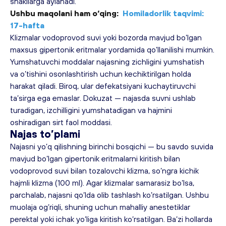
shakllarga aylanadi.
Ushbu maqolani ham o‘qing:
Homiladorlik taqvimi: 
17-hafta
Klizmalar vodoprovod suvi yoki bozorda mavjud bo’lgan 
maxsus gipertonik eritmalar yordamida qo’llanilishi mumkin.
Yumshatuvchi moddalar najasning zichligini yumshatish 
va o’tishini osonlashtirish uchun kechiktirilgan holda 
harakat qiladi. Biroq, ular defekatsiyani kuchaytiruvchi 
ta’sirga ega emaslar. Dokuzat — najasda suvni ushlab 
turadigan, izchilligini yumshatadigan va hajmini 
oshiradigan sirt faol moddasi.
Najas to’plami
Najasni yo’q qilishning birinchi bosqichi — bu savdo suvida 
mavjud bo’lgan gipertonik eritmalarni kiritish bilan 
vodoprovod suvi bilan tozalovchi klizma, so’ngra kichik 
hajmli klizma (100 ml). Agar klizmalar samarasiz bo’lsa, 
parchalab, najasni qo’lda olib tashlash ko’rsatilgan. Ushbu 
muolaja og’riqli, shuning uchun mahalliy anestetiklar 
perektal yoki ichak yo’liga kiritish ko’rsatilgan. Ba’zi hollarda 