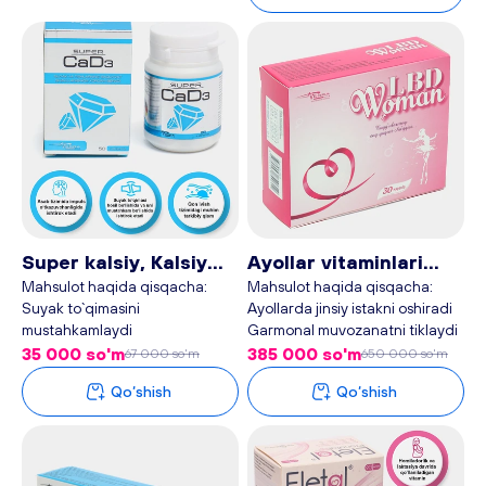
Super kalsiy, Kalsiy
Ayollar vitaminlari
D3, CaD3, 50 tabletka
LBD Woman, 30
Mahsulot haqida qisqacha:
Mahsulot haqida qisqacha:
Suyak to`qimasini
Ayollarda jinsiy istakni oshiradi
- Plan baby
kapsula - Plan baby
mustahkamlaydi
Garmonal muvozanatni tiklaydi
Qon ivishini normallashtiradi
Klimaksni oson kechishini
35 000 so'm
385 000 so'm
67 000 so'm
650 000 so'm
Raxit va osteoporozni oldini
ta`minlaydi
Qo‘shish
Qo‘shish
oladi va davolaydi
Soch va tirnoq sog`lomligini
ta`minlaydi