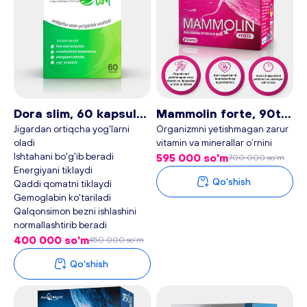
Dora slim, 60 kapsula
Mammolin forte, 90ta
- Plan baby
kapsula - Plan baby
Jigardan ortiqcha yog'larni
Оrganizmni yetishmagan zarur
oladi
vitamin va minerallar o’rnini
Ishtahani bo'g'ib beradi
to’ldirish;
595 000 so'm
700 000 so'm
Energiyani tiklaydi
Аyol organizmini homiladorlikka
Qo‘shish
Qaddi qomatni tiklaydi
tayyorlashda;
Gemoglabin ko'tariladi
Tuxum hujayralarni yetiltirish va
Qalqonsimon bezni ishlashini
aktivligini oshirishda;
normallashtirib beradi
Homiladorlik vaqtida embrion
va ona uchun zarur bo’lgan
400 000 so'm
450 000 so'm
vitamin minerallarga bo’lgan
Qo‘shish
ehtiyojini qondirishda.