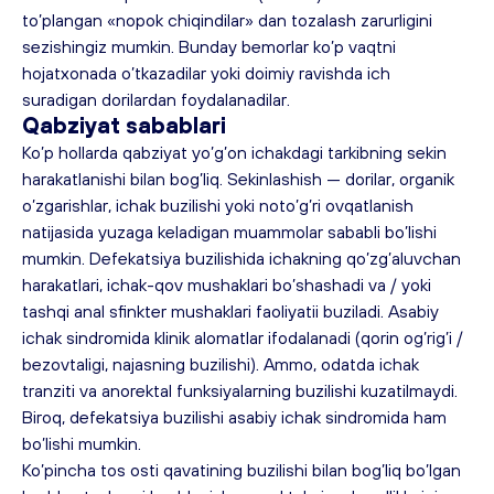
to’plangan «nopok chiqindilar» dan tozalash zarurligini 
sezishingiz mumkin. Bunday bemorlar ko’p vaqtni 
hojatxonada o’tkazadilar yoki doimiy ravishda ich 
suradigan dorilardan foydalanadilar.
Qabziyat sabablari
Ko’p hollarda qabziyat yo’g’on ichakdagi tarkibning sekin 
harakatlanishi bilan bog’liq. Sekinlashish — dorilar, organik 
o’zgarishlar, ichak buzilishi yoki noto’g’ri ovqatlanish 
natijasida yuzaga keladigan muammolar sababli bo’lishi 
mumkin. Defekatsiya buzilishida ichakning qo’zg’aluvchan 
harakatlari, ichak-qov mushaklari bo’shashadi va / yoki 
tashqi anal sfinkter mushaklari faoliyatii buziladi. Asabiy 
ichak sindromida klinik alomatlar ifodalanadi (
qorin og’rig’i
 / 
bezovtaligi, najasning buzilishi). Ammo, odatda ichak 
tranziti va anorektal funksiyalarning buzilishi kuzatilmaydi. 
Biroq, defekatsiya buzilishi asabiy ichak sindromida ham 
bo’lishi mumkin.
Ko’pincha tos osti qavatining buzilishi bilan bog’liq bo’lgan 