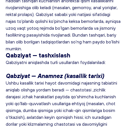
haddan tashqari kuchlanish anorektal qism kasalliklarini 
rivojlanishiga olib keladi (masalan, 
gemorroy
, anal yoriqlar, 
rektal prolaps). Qabziyat sababi yoki natijasi sifatidagi 
najas to’planib qolishi ko’pincha keksa bemorlarda, ayniqsa 
uzoq vaqt yotoq rejimda bo’lgan bemorlarda va jismoniy 
faollikning pasayishida rivojlanadi. Bundan tashqari, bariy 
bilan olib borilgan tadqiqotlardan so’ng ham paydo bo’lishi 
mumkin.
Qabziyat — tashxislash
Qabziyatni aniqlashda turli usullardan foydalaniladi:
Qabziyat
 —
 Anamnez (kasallik tarixi)
Ushbu kasallik tarixi hayot davomidagi najasning tabiatini 
aniqlab olishga yordam beradi — chastotasi ,zichlik 
darajasi ,ichak harakatlari paytida qo’shimcha kuchlanish 
yoki qo’llab-quvvatlash usullariga ehtiyoj (masalan, chot 
qisimga, dumba qismiga yoki ichak-qin qismlariga bosim 
o’tkazish), axlatdan keyin qoniqish hissi; ich suradigan 
dorilar yoki klizmalarning chastotasi va davomiyligini 