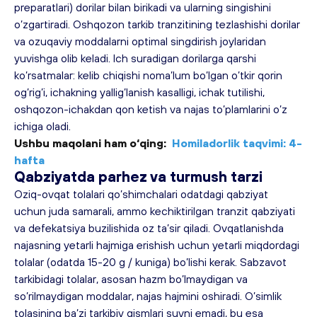
preparatlari) dorilar bilan birikadi va ularning singishini 
o’zgartiradi. Oshqozon tarkib tranzitining tezlashishi dorilar 
va ozuqaviy moddalarni optimal singdirish joylaridan 
yuvishga olib keladi. Ich suradigan dorilarga qarshi 
ko’rsatmalar: kelib chiqishi noma’lum bo’lgan o’tkir qorin 
og’rig’i, ichakning yallig’lanish kasalligi, ichak tutilishi, 
oshqozon-ichakdan qon ketish va najas to’plamlarini o’z 
ichiga oladi.
Ushbu maqolani ham o‘qing:
Homiladorlik taqvimi: 4-
hafta
Qabziyatda 
parhez va turmush tarzi
Oziq-ovqat tolalari qo’shimchalari odatdagi qabziyat 
uchun juda samarali, ammo kechiktirilgan tranzit qabziyati 
va defekatsiya buzilishida oz ta’sir qiladi. Ovqatlanishda 
najasning yetarli hajmiga erishish uchun yetarli miqdordagi 
tolalar (odatda 15-20 g / kuniga) bo’lishi kerak. Sabzavot 
tarkibidagi tolalar, asosan hazm bo’lmaydigan va 
so’rilmaydigan moddalar, najas hajmini oshiradi. O’simlik 
tolasining ba’zi tarkibiy qismlari suvni emadi, bu esa 