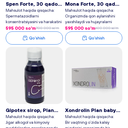
Spen Forte, 30 qadoq
Mona Forte, 30 qadoq
- Plan baby
- Plan baby
Mahsulot haqida qisqacha:
Mahsulot haqida qisqacha:
Spermatazoidlarni
Organizmda qon aylanishini
konsentratsiyasini va harakatini
yaxshilaydi va hujayralarni
oshiradi. Spermatogenezni
kislorod bilan ta’minlaydi
595 000 so'm
595 000 so'm
700 000 so'm
600 000 so'm
kuchaytiradi
Hayz sikliga ijobiy ta’sir qiladi,
Qo‘shish
Qo‘shish
Erektil disfunksiyaga qarshi
hayz siklini normallashtirishga
kurashadi
yordam beradi
Spermatazoidlarni sonini
Oqsillar, yog‘lar va uglevodlar
ko‘paytiradi va faoliyatini
metabolizmini yaxshilaydi,
yaxshilaydi
hujayralarni zararli erkin
Tuxumning tashqi qatlamlarini
radikallardan himoya qiladi
yorib o‘tishga yordam beradi
Genetik apparatning ishlashi
Moyak to‘qimasida oksidlovchi
uchun zarur bo‘lgan element
stressni kamaytiradi.
bo‘lib, hujayralar o‘sishi va
Spermatozoidlarni yetilishini
bo‘linishida faol ishtirok etadi.
yaxshilaydi
Shuningdek, aminokislotalar,
yog‘lar, uglevodlar sintezida
ishtirok etadi
Gipotex sirop, Plan
Xondrolin Plan babyб,
Ayolda homilador bo‘lish foizini
baby, 100 ml
50 ta tabletka
Mahsulot haqida qisqacha:
Mahsulot haqida qisqacha:
oshiradi
Jigar alkogol va kimyoviy
Bir vaqtning o’zida kalsiy
moddalardan zararlanganda
miqdorini organizmda bir