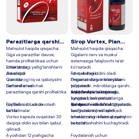
farzand reja qilgan oilalarga
Yurak va qon tomir kasalliklarini
yordam berib kelmoqda.
davolashda
Asab tizimidagi muvozanatni
tartibga soladi
Parazitlarga qarshi
Sirop Vortex, Plan
vosita Vortex, 30
baby, 100 ml
Mahsulot haqida qisqacha:
Mahsulot haqida qisqacha:
Gijja va parazitlar davosi,
Gijjalarni nerv va muskul
kapsula-Plan baby
hamda profilaktikasi uchun
sistemasiga falajlovchi taʼsir
Ichaklardagi yallig'lanishlarni
Enterobioz
ko‘rsatadii
davolaydi
Askaridoz
Ich qotishini oldini oladi
Farmakologik:
Qorinda og`riq va qabziyatni
Giardiaz
Organizmdagi infeksiyalarni
Preparat dorivor o'simliklar
bartaraf etadi
Gelmintlar va ichak
yo‘qotadi
to'plamidir, mikroblarga qarshi,
parazitlariga qarshi profilaktika
Aqliy faoliyatini oshiradi
antitelmintik ta'sirga ega,
Ichaklarda u bakteritsid,
ayniqsa ichak parazitlariga
fungitsid, antiviral va
Foydalanish uchun
Qo'llash usuli va davolash
Yordamchi moddalar: glyukoza,
qarshi.
antispazmodik ta'sir ko'rsatadi.
Oshqozon-ichak trakti
ko'rsatmalar:
tartibi:
suv (tozalash), etil spirti,
faoliyatini normallashtiradi.
Vortex kapsula ovqatdan 30
aromatizator, kraxmal, natriy
Ichaklarning refleks qisqarishini
daqiqa oldin suv bilan qabul
benzoat
va bo'shashishini kuchaytiradi.
qilinadi.
6 yoshdan 12 yoshgacha
Foydalanish uchun