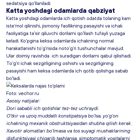
sedatsiya qo’llaniladi.
Katta yoshdagi odamlarda qabziyat
Katta yoshdagi odamlarda ich qotish odatda tolaning kam 
iste’mol qilinishi, jismoniy faollikning pasayishi va ichak 
faoliyatiga ta’sir qiluvchi dorilarni qo’llash tufayli yuzaga 
keladi. Ko’pgina keksa odamlarda ichakning normal 
harakatlanishi to’g’risida noto’g’ri tushunchalar mavjud. 
Ular doimiy ravishda  ich suradigan dorilarni qabul qilishadi. 
To’g’ri ichak sezgirligining oshishi va sezgirligining 
pasayishi ham keksa odamlarda ich qotib qolishga sabab 
bo’ladi.
Foto: vechor.ru
Asosiy natijalar:
Dori sababli ich qotishlar tez-tez uchraydi.
O’tkir va uzoq muddatli konstipatsiya bo’lsa, yo’g’on 
ichakning mexanik obstruktsiyasidan shubha qilish kerak.
Xavotir alomatlari bo’lmasa va tos suyagi mushaklarining 
disfunktsiyasi chiqarib tashlansa, simptomatik vositalarni 