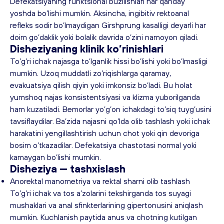
Defekatsiyaning funktsional buzilishlari har qanday 
yoshda bo’lishi mumkin. Aksincha, ingibitiv rektoanal 
refleks sodir bo’lmaydigan Girshprung kasalligi deyarli har 
doim go’daklik yoki bolalik davrida o’zini namoyon qiladi.
Disheziyaning 
klinik ko’rinishlari
To’g’ri ichak najasga to’lganlik hissi bo’lishi yoki bo’lmasligi 
mumkin. Uzoq muddatli zo’riqishlarga qaramay, 
evakuatsiya qilish qiyin yoki imkonsiz bo’ladi. Bu holat 
yumshoq najas konsistentsiyasi va klizma yuborilganda 
ham kuzatiladi. Bemorlar yo’g’on ichakdagi to’siq tuyg’usini 
tavsiflaydilar. Ba’zida najasni qo’lda olib tashlash yoki ichak 
harakatini yengillashtirish uchun chot yoki qin devoriga 
bosim o’tkazadilar. Defekatsiya chastotasi normal yoki 
kamaygan bo’lishi mumkin.
Disheziya — 
tashxislash
Anorektal manometriya va rektal sharni olib tashlash
To’g’ri ichak va tos a’zolarini tekshirganda tos suyagi 
mushaklari va anal sfinkterlarining gipertonusini aniqlash 
mumkin. Kuchlanish paytida anus va chotning kutilgan 