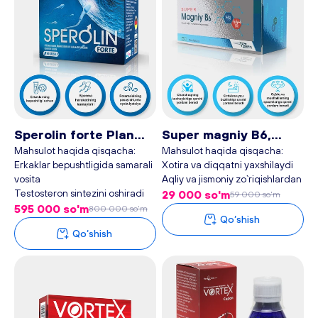
Sperolin forte Plan
Super magniy B6,
baby, 90 kapsula
Magne B6, 50
Mahsulot haqida qisqacha:
Mahsulot haqida qisqacha:
Erkaklar bepushtligida samarali
Xotira va diqqatni yaxshilaydi
tabletka - Plan Baby
vosita
Aqliy va jismoniy zo`riqishlardan
Testosteron sintezini oshiradi
xalos qiladi
29 000 so'm
59 000 so'm
Spermatozoidlarni sog`lom
Xushchaqchaqlik baxsh etadi
595 000 so'm
800 000 so'm
Qo‘shish
rivojlanishini ta`minlaydi
Spazmofiliyada mushaklarda
Qo‘shish
tonusni kamaytiradi
2019-yilda tashkil etilgan
Homiladorlikda: Homilaning
"PlanBaby" kompaniyasi 30 dan
to‘qimalari to`g`ri shakllanishi va
ortiq turdagi biologik faol
asab tizimlari rivojlanishi uchun
qo'shimchalar ishlab chiqarish
Stressga qarshi – Antistress
bilan shug'ullanib, ular orqali
modda