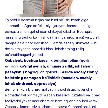
Ko’pchilik odamlar najas har kuni bo’lishi kerakligiga 
ishonadilar. Agar defekatsiya jarayoni kamroq amalga 
oshsa, ular ich qotishidan shikoyat qiladilar. Boshqalar 
najasning tashqi ko’rinishiga (hajmi, shakli, rangi) va zichlik 
darajasiga e’tibor berishadi. Ba’zida asosiy shikoyat — bu 
defekatsiyadan norozilik hissi, ichaklarning to’liq 
bo’shatilmaganligi hissi.
Qabziyat, boshqa kasallik belgilari bilan (qorin 
og’rig’i, ko’ngil aynish, umumiy zaiflik, ishtahani 
pasayishi) bog’liq. 
Ich qotishi —
 aslida asosiy tibbiy 
holatning namoyon bo’lishidir (masalan, asabiy 
ichak sindromi, 
depressiya
)
.
Bemorlar kunlik ichak faoliyatini yaxshilagach, barcha 
alomatlar hal bo’lmaydi. Asosiy kasallikni tuzatish va ichak 
faoliyatini yaxshilash choralari ham oqilona bo’lishi kerak.
Obsesiv-kompulsiv sindromda (
nevroz
) tanani har kuni 