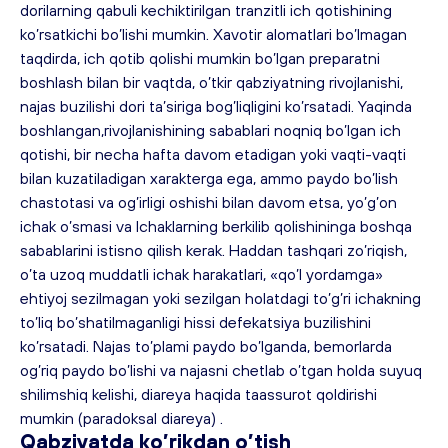
dorilarning qabuli kechiktirilgan tranzitli ich qotishining 
ko’rsatkichi bo’lishi mumkin. Xavotir alomatlari bo’lmagan 
taqdirda, ich qotib qolishi mumkin bo’lgan preparatni 
boshlash bilan bir vaqtda, o’tkir qabziyatning rivojlanishi, 
najas buzilishi dori ta’siriga bog’liqligini ko’rsatadi. Yaqinda 
boshlangan,rivojlanishining sabablari noqniq bo’lgan ich 
qotishi, bir necha hafta davom etadigan yoki vaqti-vaqti 
bilan kuzatiladigan xarakterga ega, ammo paydo bo’lish 
chastotasi va og’irligi oshishi bilan davom etsa, yo’g’on 
ichak o’smasi va Ichaklarning berkilib qolishininga boshqa 
sabablarini istisno qilish kerak. Haddan tashqari zo’riqish, 
o’ta uzoq muddatli ichak harakatlari, «qo’l yordamga» 
ehtiyoj sezilmagan yoki sezilgan holatdagi to’g’ri ichakning 
to’liq bo’shatilmaganligi hissi defekatsiya buzilishini 
ko’rsatadi. Najas to’plami paydo bo’lganda, bemorlarda 
og’riq paydo bo’lishi va najasni chetlab o’tgan holda suyuq 
shilimshiq kelishi, diareya haqida taassurot qoldirishi 
mumkin (paradoksal diareya) .
Qabziyatda 
ko’rikdan o’tish