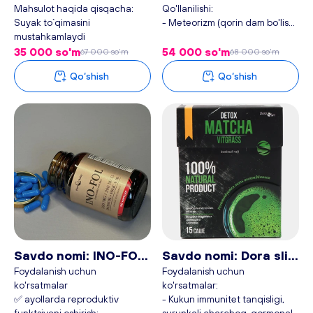
D3, CaD3, 50 tabletka
BABY
Mahsulot haqida qisqacha:
Qo'llanilishi:
Suyak to`qimasini
- Meteorizm (qorin dam bo'lishi)
- Plan baby
mustahkamlaydi
kamaytirish uchun.
Qon ivishini normallashtiradi
- Chaqaloqlarda va bolalarda
35 000 so'm
54 000 so'm
67 000 so'm
68 000 so'm
Raxit va osteoporozni oldini
shishish, hazm qilish buzilishi,
Qo‘shish
Qo‘shish
oladi va davolaydi
qorin og'rig'i va kolikada.
Soch va tirnoq sog`lomligini
ta`minlaydi
Savdo nomi: INO-FOL
Savdo nomi: Dora slim
(kapsula)
matcha+vitgrass
Foydalanish uchun
Foydalanish uchun
ko'rsatmalar
ko'rsatmalar:
detox
✅ ayollarda reproduktiv
- Kukun immunitet tanqisligi,