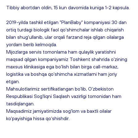
Tibbiy abortdan oldin, 15 kun davomida kuniga 1-2 kapsula.
2019-yilda tashkil etilgan "PlanBaby" kompaniyasi 30 dan 
ortiq turdagi biologik faol qo'shimchalar ishlab chiqarish 
bilan shug'ullanib, ular orqali farzand reja qilgan oilalarga 
yordam berib kelmoqda.
Mijozlarga servis tomonlama ham qulaylik yaratishni 
maqsad qilgan kompaniyamiz Toshkent shahrida o'zining 
maxsus klinikasiga ega bo'lish bilan birga call-markaz, 
logistika va boshqa qo'shimcha xizmatlarni ham joriy 
etgan. 
Mahsulotlarimiz sertifikatlangan bo'lib, O'zbekiston 
Respublikasi Sog'liqni Saqlash vazirligi tomonidan ham 
tasdiqlangan.
Maqsadimiz jamiyatimizda sog'lom va baxtli oilalar 
ko'payishiga hissa qo'shishdir.