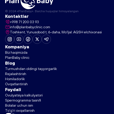
© 2024 «PlanBaby». Barcha huquqlar himoyalangan
Kontaktlar
+998 71 200 03 93
info@planbabyclinic.com
Toshkent, Yunusobod t, 6-daha, Mo'ljal: AQSH elchixonasi
Kompaniya
Biz haqimizda
PlanBaby clinic
Blog
Turmushdan oldingi tayyorgarlik
Rejalashtirish
Homiladorlik
Ovqatlantirish
Foydali
Ovulyatsiya kalkulyatori
Spermogramma tasnifi
Bolalar uchun ism
RedMedia
To'g'ri ovqatlanish