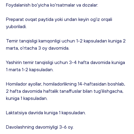
Foydalanish bo'yicha ko'rsatmalar va dozalar:
Preparat ovqat paytida yoki undan keyin og'iz orqali 
yuboriladi.
Temir tanqisligi kamqonligi uchun 1-2 kapsuladan kuniga 2 
marta, o'rtacha 3 oy davomida.
Yashirin temir tanqisligi uchun 3-4 hafta davomida kuniga 
1 marta 1-2 kapsuladan.
Homilador ayollar, homiladorlikning 14-haftasidan boshlab, 
2 hafta davomida haftalik tanaffuslar bilan tug'ilishgacha, 
kuniga 1 kapsuladan.
Laktatsiya davrida kuniga 1 kapsuladan.
Davolashning davomiyligi 3-6 oy.