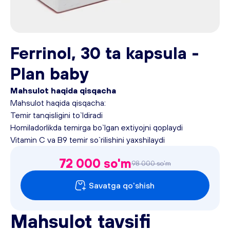
Ferrinol, 30 ta kapsula -
Plan baby
Mahsulot haqida qisqacha
Mahsulot haqida qisqacha:
Temir tanqisligini to`ldiradi
Homiladorlikda temirga bo`lgan extiyojni qoplaydi
Vitamin C va B9 temir so`rilishini yaxshilaydi
72 000 so'm
98 000 so'm
Savatga qo'shish
Mahsulot tavsifi