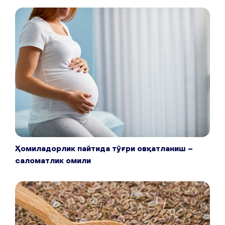
Ҳомиладорлик пайтида тўғри овқатланиш –
саломатлик омили