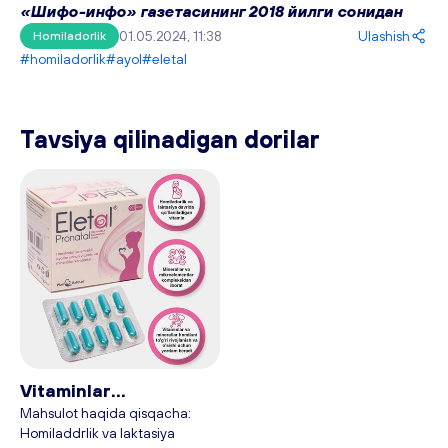
«Шифо-инфо» газетасининг 2018 йилги сонидан 
01.05.2024, 11:38
Ulashish
Homiladorlik
#homiladorlik
#ayol
#eletal
Tavsiya qilinadigan dorilar
Vitaminlar
homiladorlar uchun
Mahsulot haqida qisqacha:
Homiladdrlik va laktasiya
Eletal, 90 ta kapsula -