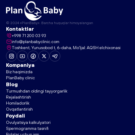
© 2024 «PlanBaby». Barcha huquqlar himoyalangan
Kontaktlar
+998 71 200 03 93
info@planbabyclinic.com
Toshkent, Yunusobod t, 6-daha, Mo'ljal: AQSH elchixonasi
Kompaniya
Biz haqimizda
PlanBaby clinic
Blog
Turmushdan oldingi tayyorgarlik
Rejalashtirish
Homiladorlik
Ovqatlantirish
Foydali
Ovulyatsiya kalkulyatori
Spermogramma tasnifi
Bolalar uchun ism