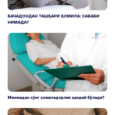
БАЧАДОНДАН ТАШҚАРИ ҲОМИЛА: САБАБИ
НИМАДА?
Миомадан сўнг ҳомиладорлик қандай бўлади?