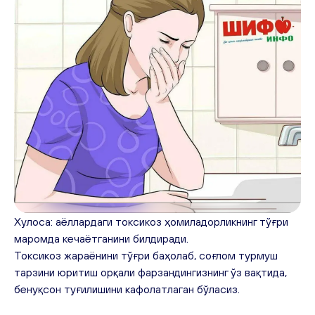
Хулоса: аёллардаги токсикоз ҳомиладорликнинг тўғри 
маромда кечаётганини билдиради. 
Токсикоз жараёнини тўғри баҳолаб, соғлом турмуш 
тарзини юритиш орқали фарзандингизнинг ўз вақтида, 
бенуқсон туғилишини кафолатлаган бўласиз. 