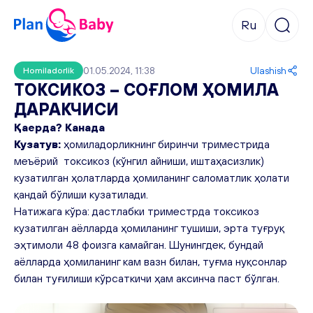
Ru
01.05.2024, 11:38
Ulashish
Homiladorlik
ТОКСИКОЗ – СОҒЛОМ ҲОМИЛА
ДАРАКЧИСИ
Қаерда? Канада
Кузатув:
ҳомиладорликнинг биринчи триместрида
меъёрий токсикоз (кўнгил айниши, иштаҳасизлик)
кузатилган ҳолатларда ҳомиланинг саломатлик ҳолати
қандай бўлиши кузатилади.
Натижага кўра: дастлабки триместрда токсикоз
кузатилган аёлларда ҳомиланинг тушиши, эрта туғруқ
эҳтимоли 48 фоизга камайган. Шунингдек, бундай
аёлларда ҳомиланинг кам вазн билан, туғма нуқсонлар
билан туғилиши кўрсаткичи ҳам аксинча паст бўлган.