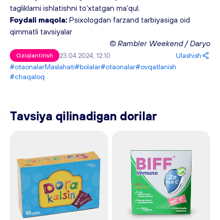
tagliklarni ishlatishni to‘xtatgan ma’qul.
Foydali maqola: 
Psixologdan farzand tarbiyasiga oid 
qimmatli tavsiyalar
© Rambler Weekend / Daryo
23.04.2024, 12:10
Ulashish
Oziqlantirish
#otaonalarMaslahati
#bolalar
#otaonalar
#ovqatlanish
#chaqaloq
Tavsiya qilinadigan dorilar