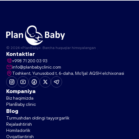
© 2024 «PlanBaby». Barcha huquqlar himoyalangan
Kontaktlar
+998 71 200 03 93
info@planbabyclinic.com
Toshkent, Yunusobod t, 6-daha, Mo'ljal: AQSH elchixonasi
Kompaniya
Biz haqimizda
PlanBaby clinic
Blog
Turmushdan oldingi tayyorgarlik
Rejalashtirish
Homiladorlik
Ovqatlantirish