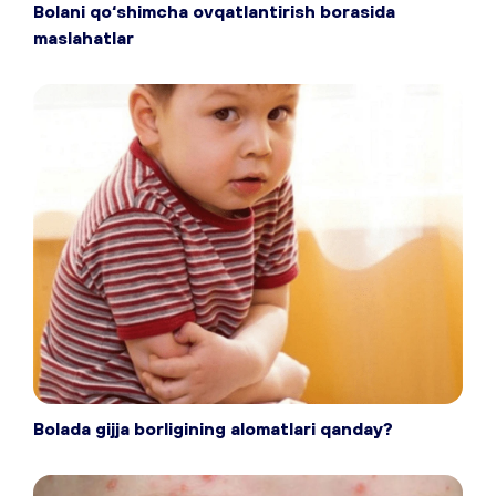
Bolani qo‘shimcha ovqatlantirish borasida
maslahatlar
Bolada gijja borligining alomatlari qanday?