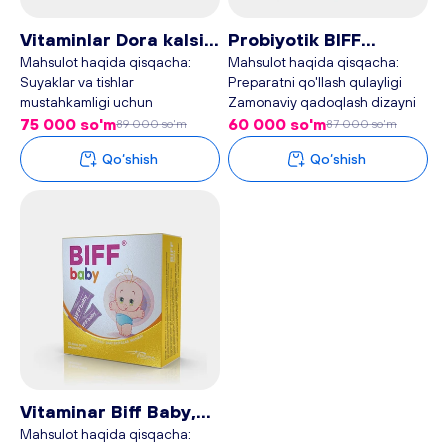
Vitaminlar Dora kalsin,
Probiyotik BIFF
15 qadoq - Plan baby
immuno, 10 kapsula -
Mahsulot haqida qisqacha:
Mahsulot haqida qisqacha:
Suyaklar va tishlar
Preparatni qo'llash qulayligi
Plan baby
mustahkamligi uchun
Zamonaviy qadoqlash dizayni
Bolalarda kalsiy
Preparatning moddalari
75 000 so'm
60 000 so'm
89 000 so'm
87 000 so'm
yetishmovchiligini to`ldiradi
Rossiyadan etkazib beriladi
Qo‘shish
Qo‘shish
Immun tizimini mustahkamlaydi
Preparatda S vitamini va sink
Osteoparozni oldini oladi va
borligi
davolaydi
Vitaminar Biff Baby,
10 qadoq - Plan baby
Mahsulot haqida qisqacha: