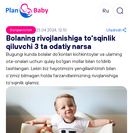
Ru
23.04.2024, 12:10
Ulashish
Oziqlantirish
Bolaning rivojlanishiga to‘sqinlik
qiluvchi 3 ta odatiy narsa
Bugungi kunda bolalar do‘konlari kichkintoylar va ularning
ota-onalari uchun qulay bo‘lgan mollar bilan to‘ldirib
tashlangan. Lekin biz hayotimizni yengillashtirish bilan
o‘zimiz bilmagan holda farzandlarimizning rivojlanishiga
to‘sqinlik qilamiz.