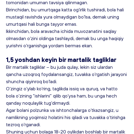
tomonidan umuman tavsiya qilinmagan.
Birinchidan, bu umurtqaga katta og‘irlik tushiradi, bola hali 
mustaqil ravishda yura olmaydigan bo‘lsa, demak uning 
umurtqasi hali bunga tayyor emas.
Ikkinchidan, bola aravacha ichida muvozanatini saqlay 
olmasdan o‘zini oldinga tashlaydi, demak bu unga haqiqiy 
yurishni o‘rganishga yordam bermas ekan.
1,5 yoshdan keyin bir martalik tagliklar
Bir martalik tagliklar – bu juda qulay, lekin siz ulardan 
qancha uzoqroq foydalansangiz, tuvakka o‘rgatish jarayoni 
shuncha qiyinroq bo‘ladi.
O‘zingiz o‘ylab ko‘ring, taglikda issiq va quruq, va hatto 
bola o‘zining “ishlarini” qilib qo‘ysa ham, bu unga hech 
qanday noqulaylik tug‘dirmaydi.
Agar bolani polzunka va ishtonchalarga o‘tkazsangiz, u 
namlikning yoqimsiz holatini his qiladi va tuvakka o‘tirishga 
tezroq o‘rganadi.
Shuning uchun bolaga 18-20 oylikdan boshlab bir martalik 