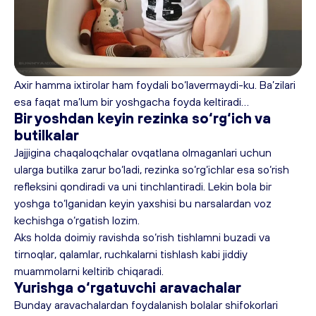
Axir hamma ixtirolar ham foydali bo‘lavermaydi-ku. Ba’zilari 
esa faqat ma’lum bir yoshgacha foyda keltiradi…
Bir yoshdan keyin rezinka so‘rg‘ich va 
butilkalar
Jajjigina chaqaloqchalar ovqatlana olmaganlari uchun 
ularga butilka zarur bo‘ladi, rezinka so‘rg‘ichlar esa so‘rish 
refleksini qondiradi va uni tinchlantiradi. Lekin bola bir 
yoshga to‘lganidan keyin yaxshisi bu narsalardan voz 
kechishga o‘rgatish lozim.
Aks holda doimiy ravishda so‘rish tishlamni buzadi va 
tirnoqlar, qalamlar, ruchkalarni tishlash kabi jiddiy 
muammolarni keltirib chiqaradi.
Yurishga o‘rgatuvchi aravachalar
Bunday aravachalardan foydalanish bolalar shifokorlari 