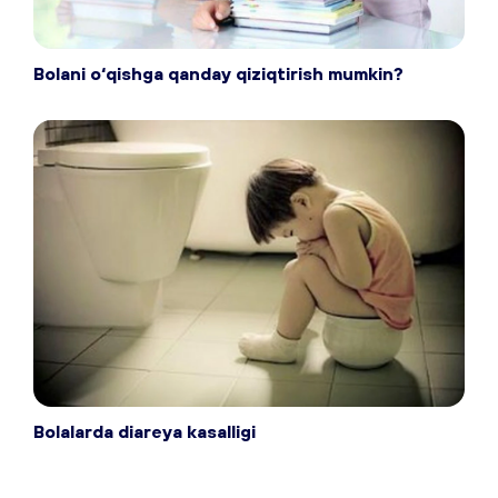
Bolani o‘qishga qanday qiziqtirish mumkin?
Bolalarda diareya kasalligi